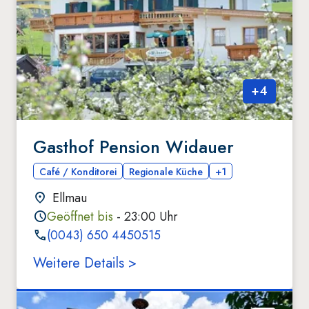
+
4
Gasthof Pension Widauer
Café / Konditorei
Regionale Küche
+1
Ellmau
Geöffnet bis
- 23:00 Uhr
(0043) 650 4450515
Weitere Details >