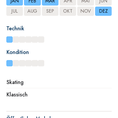
JAN
FEB
MÄR
APR
MAI
JUN
JUL
AUG
SEP
OKT
NOV
DEZ
Technik
Kondition
Skating
Klassisch