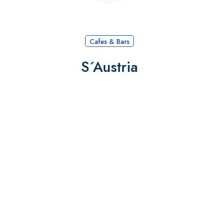
Cafes & Bars
S´Austria