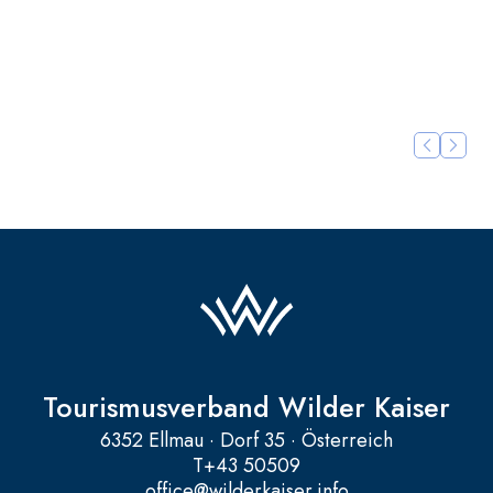
Weitere Details >
Weitere D
Tourismusverband Wilder Kaiser
6352 Ellmau · Dorf 35 · Österreich
T
+43 50509
office@wilderkaiser.info