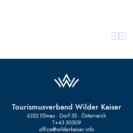
(0043) 660 1012066
Weitere Details >
Weitere D
Tourismusverband Wilder Kaiser
6352 Ellmau · Dorf 35 · Österreich
T
+43 50509
office@wilderkaiser.info