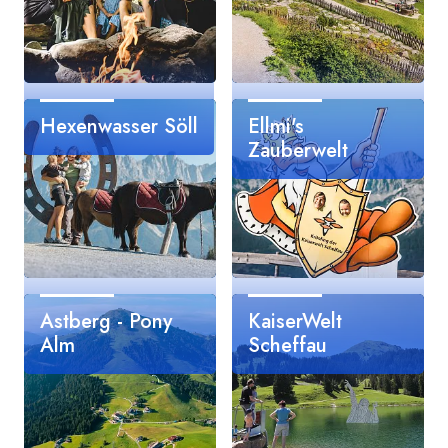
Hexenwasser Söll
Ellmi's
Zauberwelt
Astberg - Pony
KaiserWelt
Alm
Scheffau