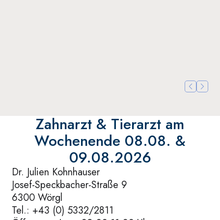
(0043) 5352 62225
Geschlo
Montag,
(0043) 
Weitere Details >
Weitere D
Zahnarzt & Tierarzt am
Wochenende 08.08. &
09.08.2026
Dr. Julien Kohnhauser
Josef-Speckbacher-Straße 9
6300 Wörgl
Tel.: +43 (0) 5332/2811